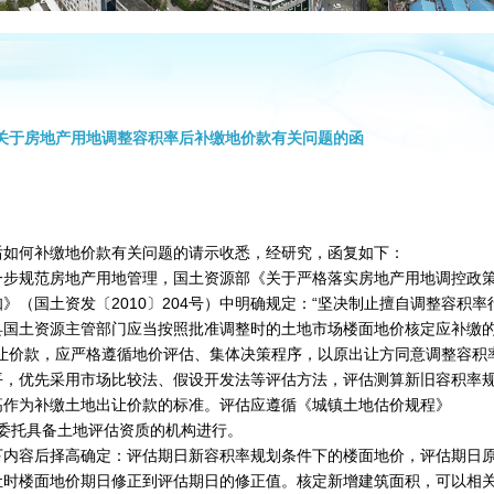
:关于房地产用地调整容积率后补缴地价款有关问题的函
何补缴地价款有关问题的请示收悉，经研究，函复如下：
规范房地产用地管理，国土资源部《关于严格落实房地产用地调控政
（国土资发〔2010〕204号）中明确规定：“坚决制止擅自调整容积率
县国土资源主管部门应当按照批准调整时的土地市场楼面地价核定应补缴
让价款，应严格遵循地价评估、集体决策程序，以原出让方同意调整容积
平，优先采用市场比较法、假设开发法等评估方法，评估测算新旧容积率
高作为补缴土地出让价款的标准。评估应遵循《城镇土地估价规程》
由政府委托具备土地评估资质的机构进行。
容后择高确定：评估期日新容积率规划条件下的楼面地价，评估期日
让时楼面地价期日修正到评估期日的修正值。核定新增建筑面积，可以相