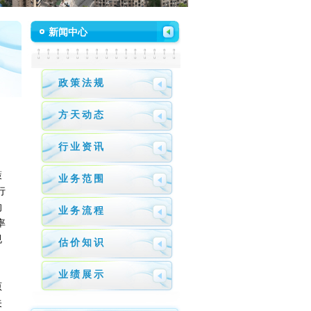
新闻中心
政策法规
方天动态
行业资讯
策
业务范围
行
的
业务流程
率
规
估价知识
业绩展示
原
关