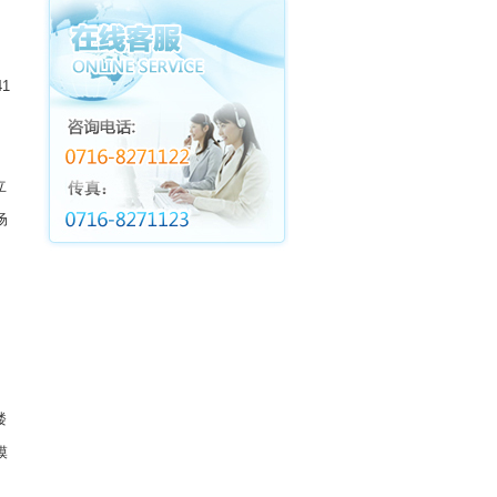
1
，
立
场
楼
模
，