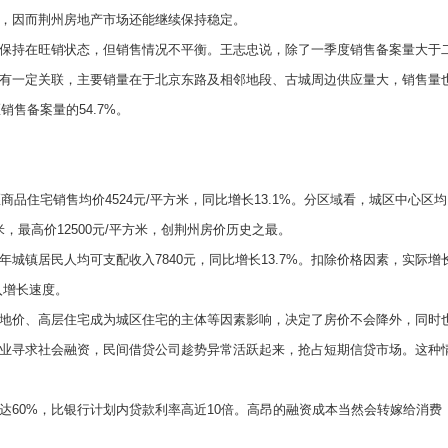
，因而荆州房地产市场还能继续保持稳定。
持在旺销状态，但销售情况不平衡。王志忠说，除了一季度销售备案量大于
有一定关联，主要销量在于北京东路及相邻地段、古城周边供应量大，销售量
销售备案量的54.7%。
品住宅销售均价4524元/平方米，同比增长13.1%。分区域看，城区中心区均
米，最高价12500元/平方米，创荆州房价历史之最。
镇居民人均可支配收入7840元，同比增长13.7%。扣除价格因素，实际增
入增长速度。
价、高层住宅成为城区住宅的主体等因素影响，决定了房价不会降外，同时
业寻求社会融资，民间借贷公司趁势异常活跃起来，抢占短期信贷市场。这种
0%，比银行计划内贷款利率高近10倍。高昂的融资成本当然会转嫁给消费