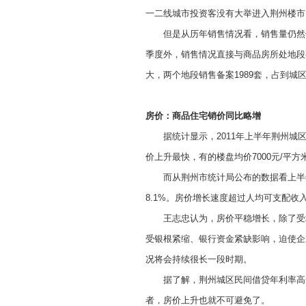
一二线城市投资客没有大举进入荆州楼市
但是从历年销售情况看，销售量仍然保
季度外，销售情况直接与商品房所处地段
大，两个地段销售备案1989套，占到城区
房价：商品住宅销价同比略增
据统计显示，2011年上半年荆州城区商
价上升最快，有的楼盘均价7000元/平方
而从荆州市统计局公布的数据看上半年城
8.1%。房价增长速度超过人均可支配收
王志忠认为，房价平稳增长，除了受地
受银根紧缩、银行资金紧缺影响，迫使企
况将会持续很长一段时期。
据了解，荆州城区民间借贷年利率高达6
者，房价上升也就不可避免了。