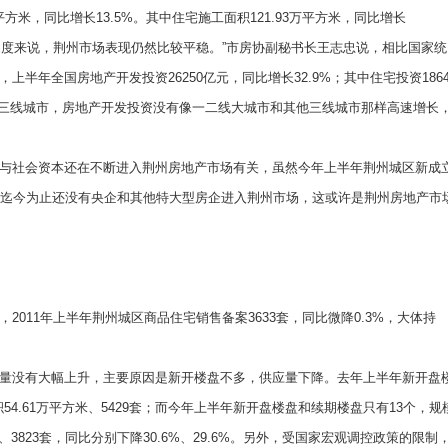
米，同比增长13.5%。其中住宅施工面积121.93万平方米，同比增长
长速度来说，荆州市场表现仍然比较平稳。”市房协副秘书长王志忠说，相比国家统
半年全国房地产开发投资26250亿元，同比增长32.9%；其中住宅投资1864
内的三线城市，房地产开发投资没有像一二线大城市和其他三线城市那样高速增长
社会资本还在不断进入荆州房地产市场有关，虽然今年上半年荆州城区新成
，但迄今为止还没有央企和其他特大型房企进入荆州市场，这或许是荆州房地产市
11年上半年荆州城区商品住宅销售备案3633套，同比微降0.3%，大体持
没有大幅上升，主要原因是新开楼盘不多，供应量下降。去年上半年新开盘
54.61万平方米、5429套；而今年上半年新开盘楼盘和续期楼盘只有13个，规
、3823套，同比分别下降30.6%、29.6%。另外，受国家宏观调控政策的限制